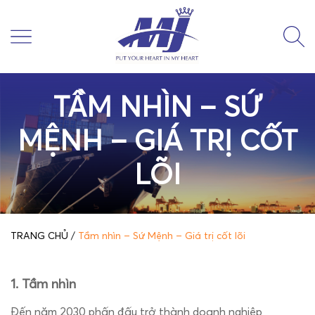
TẦM NHÌN – SỨ
MỆNH – GIÁ TRỊ CỐT
LÕI
TRANG CHỦ
/
Tầm nhìn – Sứ Mệnh – Giá trị cốt lõi
1. Tầm nhìn
Đến năm 2030 phấn đấu trở thành doanh nghiệp