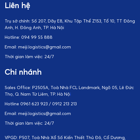
Liên hệ
Trụ sở chính: Số 207, Dãy E8, Khu Tập Thể Z153, Tổ 10, TT Đông
Anh, H. Đông Anh, TP. Hà Nội
Hotline: 094 99 55 888
Email: meiji.logistics@gmail.com
Thời gian làm việc: 24/7
Chi nhánh
Sales Office: P2505A, Toà Nhà FCL Landmark, Ngõ 05, Lê Đức
Thọ, Q. Nam Từ Liêm, TP. Hà Nộ
i
Hotline 0961 623 923 / 0912 213 213
Email: meiji.logistics@gmail.com
Thời gian làm việc: 24/7
VPGD: P507, Toà Nhà Xổ Số Kiến Thiết Thủ Đô, Cổ Dương,