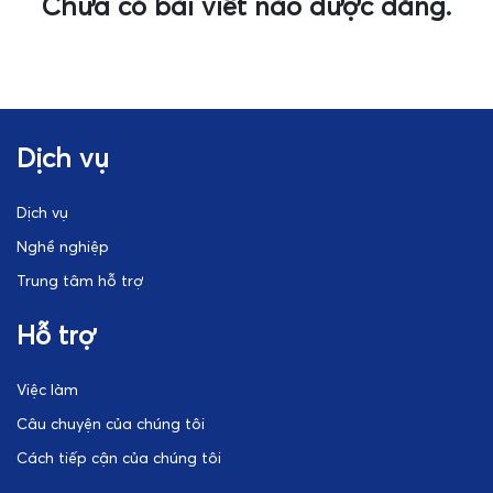
Chưa có bài viết nào được đăng.
Dịch vụ
Dịch vụ
Nghề nghiệp
Trung tâm hỗ trợ
Hỗ trợ
Việc làm
Câu chuyện của chúng tôi
Cách tiếp cận của chúng tôi