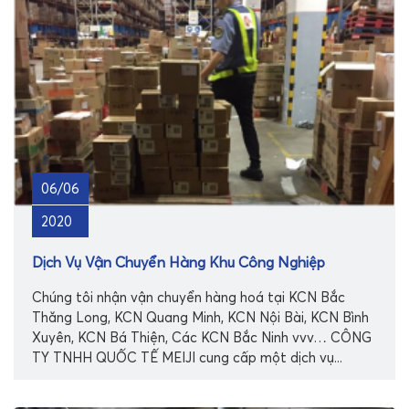
06/06
2020
Dịch Vụ Vận Chuyển Hàng Khu Công Nghiệp
Chúng tôi nhận vận chuyển hàng hoá tại KCN Bắc
Thăng Long, KCN Quang Minh, KCN Nội Bài, KCN Bình
Xuyên, KCN Bá Thiện, Các KCN Bắc Ninh vvv… CÔNG
TY TNHH QUỐC TẾ MEIJI cung cấp một dịch vụ...