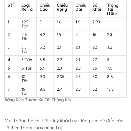
STT
Loại
Chiều
Chiều
Chiều
Số
Trọng
Xe Tải
Cao
Rộng
Dài
Khối
Tải
(Tấn)
1
1.25
3.1
1.6
1.6
7.93
1.1
Tấn
2
2.5
4.2
1.9
2
16
2.3
Tấn
3
3.5
5.2
2.1
2.1
22
3.2
Tấn
4
5 Tấn
5.8
2.2
2.1
27
5
5
8 Tấn
6.9
2.3
2.3
36
7.5
6
10
9.3
2.35
2.3
50
8.5
Tấn
7
15
9.5
2.4
2.3
52
13.5
Tấn
Bảng Kích Thước Xe Tải Thùng Kín
Mọi thông tin chi tiết Quý khách vui lòng liên hệ đến các
số điện thoại của chúng tôi: