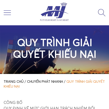
QUY TRÌNH GIẢI
QUYẾT KHIẾU NẠI
TRANG CHỦ
/
CHUYỂN PHÁT NHANH
/
QUY TRÌNH GIẢI QUYẾT
KHIẾU NẠI
CÔNG BỐ
QUY ĐỊNH VỀ MỨC GIỚI HẠN TRÁCH NHIỆM BỒI