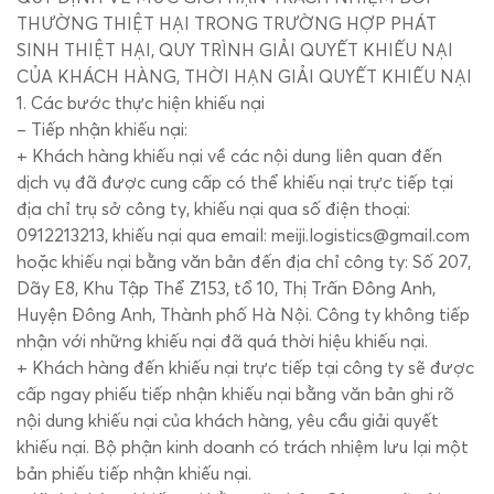
THƯỜNG THIỆT HẠI TRONG TRƯỜNG HỢP PHÁT
SINH THIỆT HẠI, QUY TRÌNH GIẢI QUYẾT KHIẾU NẠI
CỦA KHÁCH HÀNG, THỜI HẠN GIẢI QUYẾT KHIẾU NẠI
1. Các bước thực hiện khiếu nại
– Tiếp nhận khiếu nại:
+ Khách hàng khiếu nại về các nội dung liên quan đến
dịch vụ đã được cung cấp có thể khiếu nại trực tiếp tại
địa chỉ trụ sở công ty, khiếu nại qua số điện thoại:
0912213213, khiếu nại qua email: meiji.logistics@gmail.com
hoặc khiếu nại bằng văn bản đến địa chỉ công ty: Số 207,
Dãy E8, Khu Tập Thể Z153, tổ 10, Thị Trấn Đông Anh,
Huyện Đông Anh, Thành phố Hà Nội. Công ty không tiếp
nhận với những khiếu nại đã quá thời hiệu khiếu nại.
+ Khách hàng đến khiếu nại trực tiếp tại công ty sẽ được
cấp ngay phiếu tiếp nhận khiếu nại bằng văn bản ghi rõ
nội dung khiếu nại của khách hàng, yêu cầu giải quyết
khiếu nại. Bộ phận kinh doanh có trách nhiệm lưu lại một
bản phiếu tiếp nhận khiếu nại.